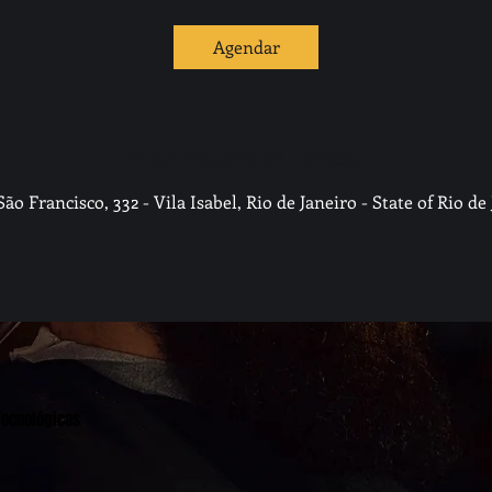
m
i
Agendar
n
Informações de contato
ão Francisco, 332 - Vila Isabel, Rio de Janeiro - State of Rio de 
Tecnológicas