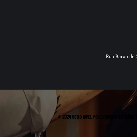
Rua Barão de S
© 2024 Getto Boyz. Por
Cyberpro Soluções 