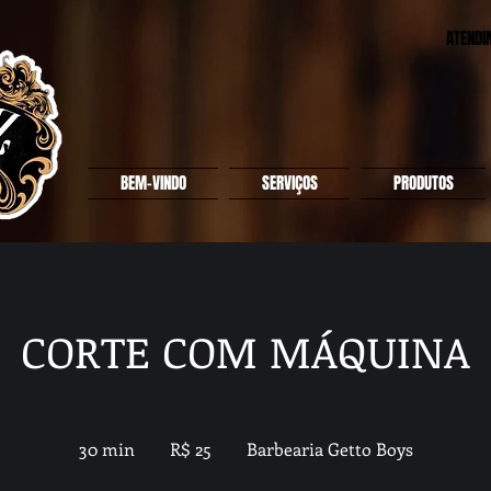
ATENDI
BEM-VINDO
SERVIÇOS
PRODUTOS
CORTE COM MÁQUINA
25
Reais
30 min
3
R$ 25
Barbearia Getto Boys
brasileiros
0